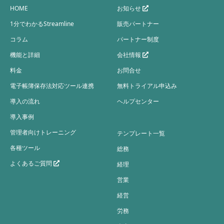
HOME
お知らせ
1分でわかるStreamline
販売パートナー
コラム
パートナー制度
機能と詳細
会社情報
料金
お問合せ
電子帳簿保存法対応ツール連携
無料トライアル申込み
導入の流れ
ヘルプセンター
導入事例
管理者向けトレーニング
テンプレート一覧
各種ツール
総務
よくあるご質問
経理
営業
経営
労務