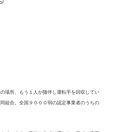
p/
定の場所、もう１人が随伴し運転手を回収してい
協同組合。全国９０００弱の認定事業者のうちの