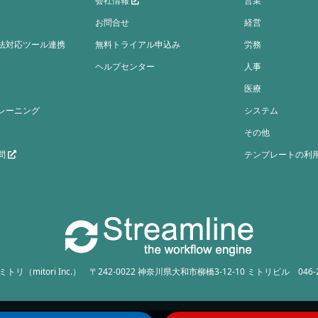
会社情報
営業
お問合せ
経営
法対応ツール連携
無料トライアル申込み
労務
ヘルプセンター
人事
医療
レーニング
システム
その他
問
テンプレートの利
リ（mitori Inc.）
〒242-0022 神奈川県大和市柳橋3-12-10 ミトリビル
046-