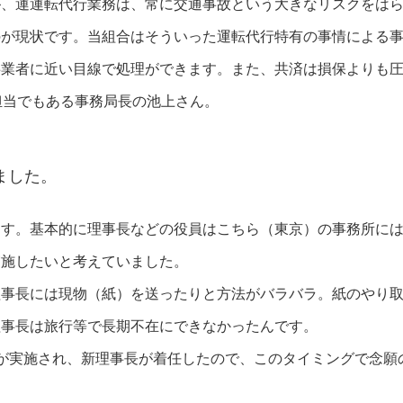
が、運運転代行業務は、常に交通事故という大きなリスクをは
のが現状です。当組合はそういった運転代行特有の事情による
事業者に近い目線で処理ができます。また、共済は損保よりも
入の担当でもある事務局長の池上さん。
ました。
ます。基本的に理事長などの役員はこちら（東京）の事務所に
実施したいと考えていました。
理事長には現物（紙）を送ったりと方法がバラバラ。紙のやり
理事長は旅行等で長期不在にできなかったんです。
が実施され、新理事長が着任したので、このタイミングで念願