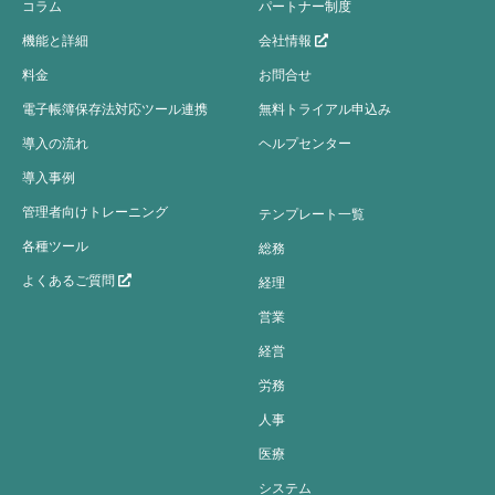
コラム
パートナー制度
機能と詳細
会社情報
料金
お問合せ
電子帳簿保存法対応ツール連携
無料トライアル申込み
導入の流れ
ヘルプセンター
導入事例
管理者向けトレーニング
テンプレート一覧
各種ツール
総務
よくあるご質問
経理
営業
経営
労務
人事
医療
システム