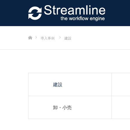
ホーム
導入事例
建設
建設
卸・小売