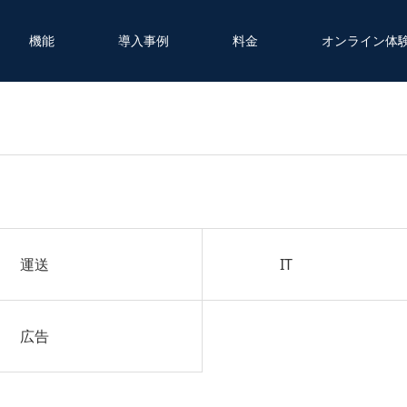
機能
導入事例
料金
オンライン体
運送
IT
広告