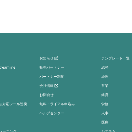
お知らせ
テンプレート一覧
eamline
販売パートナー
総務
パートナー制度
経理
会社情報
営業
お問合せ
経営
法対応ツール連携
無料トライアル申込み
労務
ヘルプセンター
人事
医療
レーニング
システム