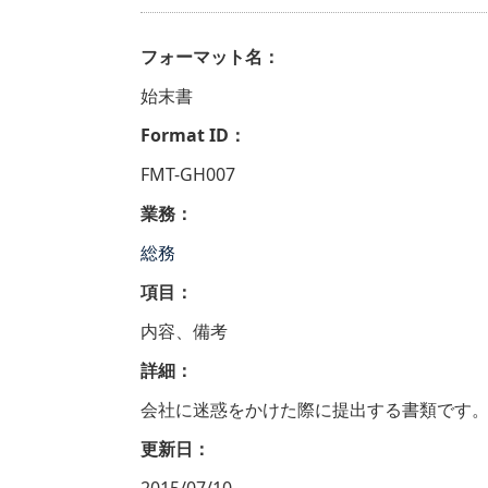
フォーマット名：
始末書
Format ID：
FMT-GH007
業務：
総務
項目：
内容、備考
詳細：
会社に迷惑をかけた際に提出する書類です
更新日：
2015/07/10