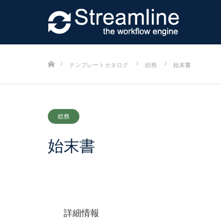
ホーム
テンプレートカタログ
総務
始末書
総務
始末書
詳細情報