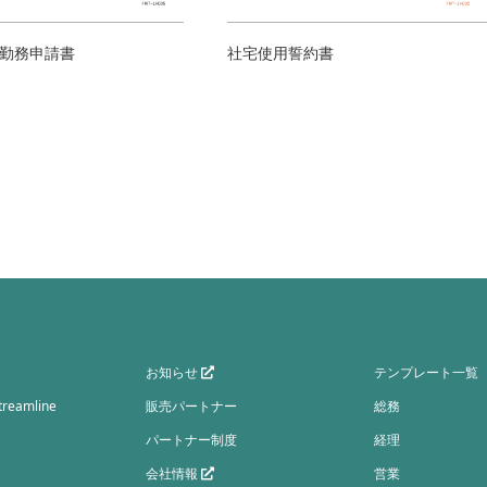
勤務申請書
社宅使用誓約書
お知らせ
テンプレート一覧
eamline
販売パートナー
総務
パートナー制度
経理
会社情報
営業