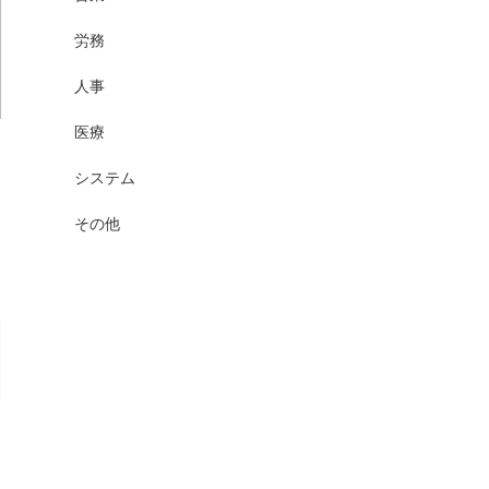
労務
人事
医療
システム
その他