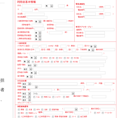
、担
害者
証、
状