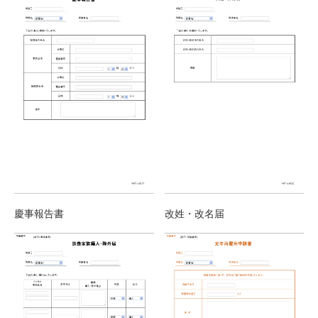
慶事報告書
改姓・改名届