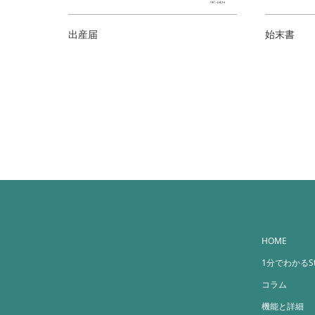
出産届
始末書
HOME
1分でわかるStr
コラム
機能と詳細